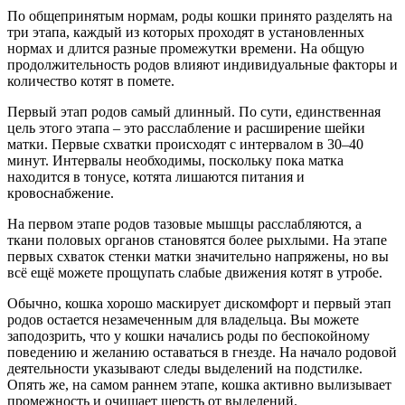
По общепринятым нормам, роды кошки принято разделять на
три этапа, каждый из которых проходят в установленных
нормах и длится разные промежутки времени. На общую
продолжительность родов влияют индивидуальные факторы и
количество котят в помете.
Первый этап родов самый длинный. По сути, единственная
цель этого этапа – это расслабление и расширение шейки
матки. Первые схватки происходят с интервалом в 30–40
минут. Интервалы необходимы, поскольку пока матка
находится в тонусе, котята лишаются питания и
кровоснабжение.
На первом этапе родов тазовые мышцы расслабляются, а
ткани половых органов становятся более рыхлыми. На этапе
первых схваток стенки матки значительно напряжены, но вы
всё ещё можете прощупать слабые движения котят в утробе.
Обычно, кошка хорошо маскирует дискомфорт и первый этап
родов остается незамеченным для владельца. Вы можете
заподозрить, что у кошки начались роды по беспокойному
поведению и желанию оставаться в гнезде. На начало родовой
деятельности указывают следы выделений на подстилке.
Опять же, на самом раннем этапе, кошка активно вылизывает
промежность и очищает шерсть от выделений.