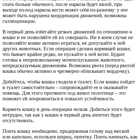
спать больше обычного, после наркоза будет вялой, при
выходе из-под наркоза вести может себя по-разному: у нее
может быть нарушена координация движений, возможны
галлюцинации.
В первый день избегайте резких движений по отношению к
кошке и не позволяйте ей их совершать. Ни в коем случае не
позволяйте кошке активно играться, не допускайте к ней
других животных. Если операция сделана кормящей кошке,
что бывает крайне редко, не пускайте к ней котят. Будьте
готовы к непроизвольному мочеиспусканию животного,
непредсказуемым движениям. Возможна рвота (перед рвотой
кошка обычно активно и чрезмерно облизывает мордочку).
Добейтесь, чтобы кошка сходила в туалет. Если кошка пойдет
в туалет самостоятельно – сопровождайте ее и оказывайте
помощь. Для этого протяните под живот полотенце – это
поможет ей опорожниться и повысит устойчивость.
Кормить кошку в день операции нельзя. Добиться этого будет
нетрудно, так как у кошки в первый день аппетит будет
отсутствовать.
Поить кошку необходимо, придерживая голову над миской
или капельно, используя шприц, пипетку. Поить начинать, как