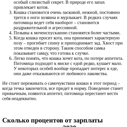
особый слизистый секрет. В природе его запах
привлекает котов.
Кошка становится очень ласковой, нежной, постоянно
трется о ноги хозяина и мурлыкает. В редких случаях
питомица ведет себя наоборот – становится
раздражительной и агрессивной.
Позывы к мочеиспусканию становятся более частыми.
Когда кошка просит кота, она принимает характерную
позу – прогибает спину и приподнимает зад. Хвост при
этом отведен в сторону. Таким способом самка
показывает самцу, что готова к случке.
Легко понять, что кошка хочет кота, по потере аппетита.
Питомица подходит к миске с едой редко, кушает мало.
У некоторых особей вообще пропадает интерес к еде,
они даже отказываются от любимого лакомства.
Не стоит переживать о самочувствии кошки в этот период –
когда течка закончится, все придет в норму. Поведение станет
привычным, появится аппетит, питомица перестанет вести
себя неадекватно.
Сколько процентов от зарплаты