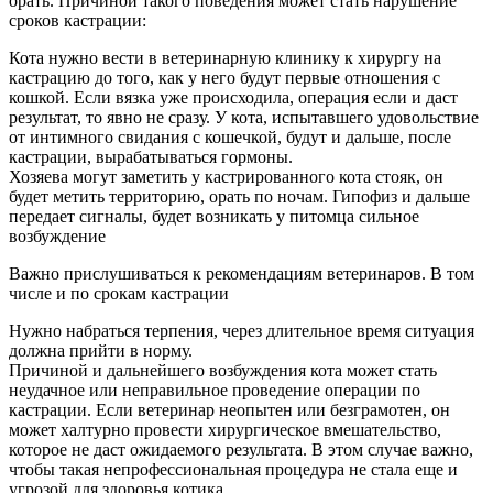
орать. Причиной такого поведения может стать нарушение
сроков кастрации:
Кота нужно вести в ветеринарную клинику к хирургу на
кастрацию до того, как у него будут первые отношения с
кошкой. Если вязка уже происходила, операция если и даст
результат, то явно не сразу. У кота, испытавшего удовольствие
от интимного свидания с кошечкой, будут и дальше, после
кастрации, вырабатываться гормоны.
Хозяева могут заметить у кастрированного кота стояк, он
будет метить территорию, орать по ночам. Гипофиз и дальше
передает сигналы, будет возникать у питомца сильное
возбуждение
Важно прислушиваться к рекомендациям ветеринаров. В том
числе и по срокам кастрации
Нужно набраться терпения, через длительное время ситуация
должна прийти в норму.
Причиной и дальнейшего возбуждения кота может стать
неудачное или неправильное проведение операции по
кастрации. Если ветеринар неопытен или безграмотен, он
может халтурно провести хирургическое вмешательство,
которое не даст ожидаемого результата. В этом случае важно,
чтобы такая непрофессиональная процедура не стала еще и
угрозой для здоровья котика.