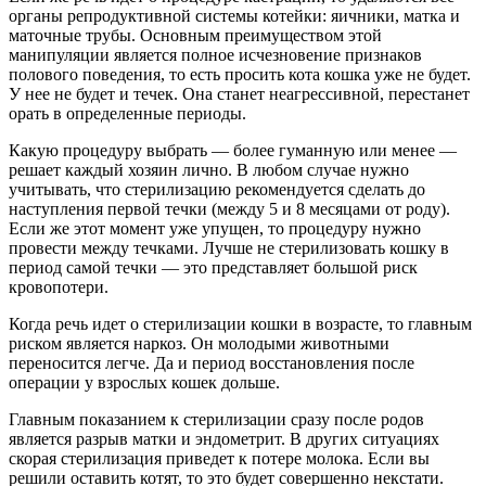
органы репродуктивной системы котейки: яичники, матка и
маточные трубы. Основным преимуществом этой
манипуляции является полное исчезновение признаков
полового поведения, то есть просить кота кошка уже не будет.
У нее не будет и течек. Она станет неагрессивной, перестанет
орать в определенные периоды.
Какую процедуру выбрать — более гуманную или менее —
решает каждый хозяин лично. В любом случае нужно
учитывать, что стерилизацию рекомендуется сделать до
наступления первой течки (между 5 и 8 месяцами от роду).
Если же этот момент уже упущен, то процедуру нужно
провести между течками. Лучше не стерилизовать кошку в
период самой течки — это представляет большой риск
кровопотери.
Когда речь идет о стерилизации кошки в возрасте, то главным
риском является наркоз. Он молодыми животными
переносится легче. Да и период восстановления после
операции у взрослых кошек дольше.
Главным показанием к стерилизации сразу после родов
является разрыв матки и эндометрит. В других ситуациях
скорая стерилизация приведет к потере молока. Если вы
решили оставить котят, то это будет совершенно некстати.