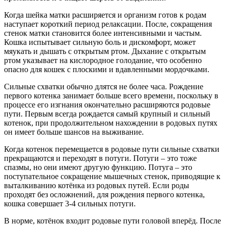
Когда шейка матки расширяется и организм готов к родам
наступает короткий период релаксации. После, сокращения
стенок матки становится более интенсивными и частым.
Кошка испытывает сильную боль и дискомфорт, может
мяукать и дышать с открытым ртом. Дыхание с открытым
ртом указывает на кислородное голодание, что особенно
опасно для кошек с плоскими и вдавленными мордочками.
Сильные схватки обычно длятся не более часа. Рождение
первого котенка занимает больше всего времени, поскольку в
процессе его изгнания окончательно расширяются родовые
пути. Первым всегда рождается самый крупный и сильный
котенок, при продолжительном нахождении в родовых путях
он имеет больше шансов на выживание.
Когда котенок перемещается в родовые пути сильные схватки
прекращаются и переходят в потуги. Потуги – это тоже
спазмы, но они имеют другую функцию. Потуга – это
поступательное сокращение мышечных стенок, приводящие к
выталкиванию котёнка из родовых путей. Если роды
проходят без осложнений, для рождения первого котенка,
кошка совершает 3-4 сильных потуги.
В норме, котёнок входит родовые пути головой вперёд. После