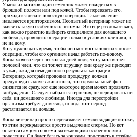
У многих котиков один семенник может находиться в
брюшной полости или под кожей. Чтобы перевязать его,
приходится делать полосную операции. Такое явление
называется крипторхизмом. Неопытный ветеринар может не
выявить такую особенность питомца. Это еще раз доказывает,
как важно грамотно выбирать специалиста для домашнего
любимца, проводить операции только в условиях клиники, а
не на дому.
Коту нужно дать время, чтобы он смог восстановиться после
операции, чтобы его организм начал работать по-новому.
Когда хозяева через несколько дней видя, что у кота встает
половой член, что он топчет игрушку, они сразу же приходят
в ужас, ожидая немедленного результата кастрации.
Ветеринар, который проводил процедуру, должен
предупредить хозяев животного, что гормональный фон
снизится не сразу, кот еще некоторое время может проявлять
возбуждение. Следует набраться терпения, не нервировать ни
себя, ни домашнего любимца. Иногда для перестройки
организма требует до месяца, иногда этот период
растягивается на дольше.
Когда ветеринар просто перевязывает семявыводящие потоки,
то этим перекрывается просто выделение спермы. Но кот
остается самцом со всеми вытекающими особенностями
поведения. Он будет бегать за кошками, приставать к хозяйке,