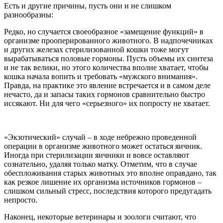
Есть и другие причины, пусть они и не слишком
разнообразны:
Редко, но случается своеобразное «замещение функций» в
организме прооперированного животного. В надпочечниках
и других железах стерилизованной кошки тоже могут
вырабатываться половые гормоны. Пусть объемы их синтеза
и не так велики, но этого количества вполне хватает, чтобы
кошка начала вопить и требовать «мужского внимания».
Правда, на практике это явление встречается и в самом деле
нечасто, да и запасы таких гормонов сравнительно быстро
иссякают. Ни для чего «серьезного» их попросту не хватает.
«Экзотический» случай – в ходе небрежно проведенной
операции в организме животного может остаться яичник.
Иногда при стерилизации яичники и вовсе оставляют
сознательно, удаляя только матку. Отметим, что в случае
обеспложивания старых животных это вполне оправдано, так
как резкое лишение их организма источников гормонов –
слишком сильный стресс, последствия которого предугадать
непросто.
Наконец, некоторые ветеринары и зоологи считают, что