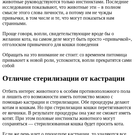
животные руководствуются только инстинктами. Последние
исследования показывают, что животные эти – в полном
смысле этого слова личности, а потому им не чужды
привычки, в том числе и те, что могут показаться нам
странными.
Проще говоря, вопли, свидетельствующие вроде бы о
желании кота, на самом деле могут быть просто «привычкой»,
отголоском привычного для кошки поведения
Обращать на это внимание не стоит: со временем питомица
привыкнет к новой роли, успокоится, вопли прекратятся сами
собой
Отличие стерилизации от кастрации
Отбить интерес животного к особям противоположного пола
и лишить его возможности иметь потомство можно с
помощью кастрации и стерилизации. Обе процедуры делают
котам и кошкам. Но при стерилизации кошки перетягиваются
ее яичники. В результате процедуры она уже не сможет иметь
котят. При этом половые инстинкты животного могут
сохраняться — стерилизованная кошка будет просить кота.
Если же речь идет о процедуре кастрации, то удаляются все