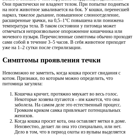
Они практически не владеют телом. При попытке подняться
на ноги животное заваливается на бок. У кошки, перенесшей
наркоз, тяжелое дыхание, повышенное слюноотделение,
расширенные зрачки, на 0,5–1°С повышена или понижена
температура тела. В таком состоянии у питомца может
отмечаться непроизвольное опорожнение кишечника или
мочевого пузыря. Перечисленные симптомы обычно проходят
сами собой в течение 3–5 часов. В себя животное приходит
уже на 1–2 сутки после стерилизации.
Симптомы проявления течки
Невозможно не заметить, когда кошка просит свидания с
котом. Признаки, по которым можно определить, что
питомица загуляла:
Кошечка кричит, протяжно мяукает во весь голос.
Некоторые хозяева пугаются – им кажется, что она
заболела. На самом деле это естественный процесс.
Громким криком самка привлекает потенциальных
женихов.
Когда кошка просит кота, она оставляет метки в доме.
Неизвестно, делает ли она это специально, или нет.
Дело в том, что в период охоты из вульвы выделяется