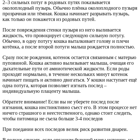
2–3 сильных потуг в родовых путях показывается
околоплодный пузырь. Обычно плёнка околоплодного пузыря
прозрачная или тёмная. Кошка начинает разрывать пузырь,
как только он покажется из родовых путей.
После повреждения стенки пузыря из него выливается
жидкость, что провоцирует следующую сильную потугу.
Обычно, в одну потугу кошка выталкивает голову и плечи
котёнка, а после второй потуги малыш рождается полностью.
Сразу после рождения, котенок остается связанным с матерью
пуповиной. Кошка активно вылизывает малыша, очищая его
дыхательные пути от амниотической жидкости. Если роды
проходят нормально, в течение нескольких минут котенок
начинает пищать и активно двигаться. У кошки наступает ещё
одна потуга, которая позволяет изгнать послед –
индивидуальную плаценту малыша.
Обратите внимание! Если вы не уберете послед после
изгнания, кошка инстинктивно съест его. В этом процессе нет
ничего страшного и неестественного, однако стоит следить,
чтобы питомица не съела больше 3-4 последов
При поедании всех последов велик риск развития диареи.
В редких случаях, если организм будущей мамы истощен, на