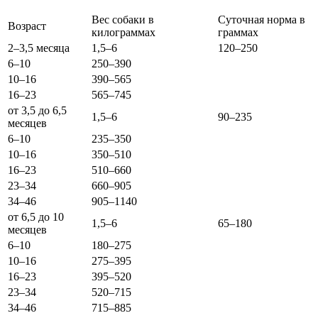
Вес собаки в
Суточная норма в
Возраст
килограммах
граммах
2–3,5 месяца
1,5–6
120–250
6–10
250–390
10–16
390–565
16–23
565–745
от 3,5 до 6,5
1,5–6
90–235
месяцев
6–10
235–350
10–16
350–510
16–23
510–660
23–34
660–905
34–46
905–1140
от 6,5 до 10
1,5–6
65–180
месяцев
6–10
180–275
10–16
275–395
16–23
395–520
23–34
520–715
34–46
715–885