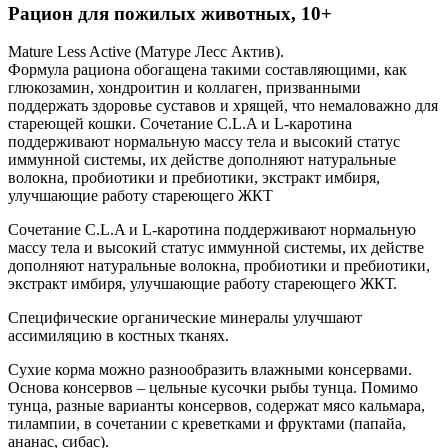
Рацион для пожилых животных, 10+
Mature Less Active (Матуре Лесс Актив).
Формула рациона обогащена такими составляющими, как
глюкозамин, хондроитин и коллаген, призванными
поддержать здоровье суставов и хрящей, что немаловажно для
стареющей кошки. Сочетание C.L.A и L-каротина
поддерживают нормальную массу тела и высокий статус
иммунной системы, их действе дополняют натуральные
волокна, пробиотики и пребиотики, экстракт имбиря,
улучшающие работу стареющего ЖКТ
Сочетание C.L.A и L-каротина поддерживают нормальную
массу тела и высокий статус иммунной системы, их действе
дополняют натуральные волокна, пробиотики и пребиотики,
экстракт имбиря, улучшающие работу стареющего ЖКТ.
Специфические органические минералы улучшают
ассимиляцию в костных тканях.
Сухие корма можно разнообразить влажными консервами.
Основа консервов – цельные кусочки рыбы тунца. Помимо
тунца, разные варианты консервов, содержат мясо кальмара,
тилампии, в сочетании с креветками и фруктами (папайа,
ананас, сибас).