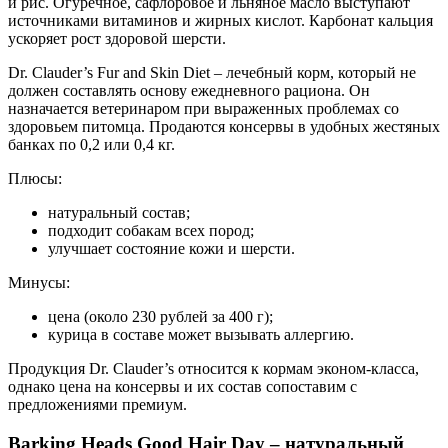
и рис. Огуречное, сафлоровое и льняное масло выступают
источниками витаминов и жирных кислот. Карбонат кальция
ускоряет рост здоровой шерсти.
Dr. Clauder’s Fur and Skin Diet – лечебный корм, который не
должен составлять основу ежедневного рациона. Он
назначается ветеринаром при выраженных проблемах со
здоровьем питомца. Продаются консервы в удобных жестяных
банках по 0,2 или 0,4 кг.
Плюсы:
натуральный состав;
подходит собакам всех пород;
улучшает состояние кожи и шерсти.
Минусы:
цена (около 230 рублей за 400 г);
курица в составе может вызывать аллергию.
Продукция Dr. Clauder’s относится к кормам эконом-класса,
однако цена на консервы и их состав сопоставим с
предложениями премиум.
Barking Heads Good Hair Day – натуральный