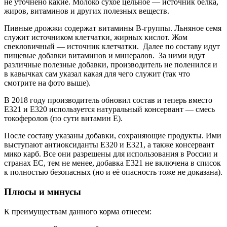
не уточнено какие. Молоко сухое цельное — источник белка,
жиров, витаминов и других полезных веществ.
Пивные дрожжи содержат витамины B-группы. Льняное семя
служит источником клетчатки, жирных кислот. Жом
свекловичный — источник клетчатки. Далее по составу идут
пищевые добавки витаминов и минералов. За ними идут
различные полезные добавки, производитель не поленился и
в кавычках сам указал какая для чего служит (так что
смотрите на фото выше).
В 2018 году производитель обновил состав и теперь вместо
E321 и E320 используется натуральный консервант — смесь
токоферолов (по сути витамин E).
После составу указаны добавки, сохраняющие продукты. Ими
выступают антиоксиданты E320 и E321, а также консервант
мико карб. Все они разрешены для использования в России и
странах ЕС, тем не менее, добавка E321 не включена в список
к полностью безопасных (но и её опасность тоже не доказана).
Плюсы и минусы
К преимуществам данного корма отнесем: