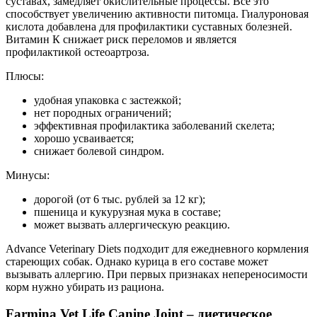
суставах, замедляет окислительные процессы. Все это
способствует увеличению активности питомца. Гиалуроновая
кислота добавлена для профилактики суставных болезней.
Витамин К снижает риск переломов и является
профилактикой остеоартроза.
Плюсы:
удобная упаковка с застежкой;
нет породных ограничений;
эффективная профилактика заболеваний скелета;
хорошо усваивается;
снижает болевой синдром.
Минусы:
дорогой (от 6 тыс. рублей за 12 кг);
пшеница и кукурузная мука в составе;
может вызвать аллергическую реакцию.
Advance Veterinary Diets подходит для ежедневного кормления
стареющих собак. Однако курица в его составе может
вызывать аллергию. При первых признаках непереносимости
корм нужно убирать из рациона.
Farmina Vet Life Canine Joint – диетическое