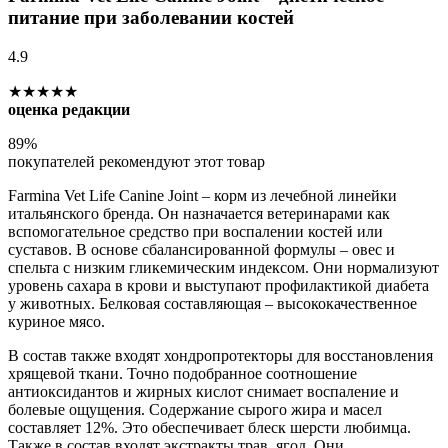
питание при заболевании костей
4.9
★★★★★
оценка редакции
89%
покупателей рекомендуют этот товар
Farmina Vet Life Canine Joint – корм из лечебной линейки
итальянского бренда. Он назначается ветеринарами как
вспомогательное средство при воспалении костей или
суставов. В основе сбалансированной формулы – овес и
спельта с низким гликемическим индексом. Они нормализуют
уровень сахара в крови и выступают профилактикой диабета
у животных. Белковая составляющая – высококачественное
куриное мясо.
В состав также входят хондропротекторы для восстановления
хрящевой ткани. Точно подобранное соотношение
антиоксидантов и жирных кислот снимает воспаление и
болевые ощущения. Содержание сырого жира и масел
составляет 12%. Это обеспечивает блеск шерсти любимца.
Также в состав входят экстракты трав, ягод. Они