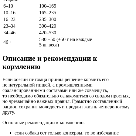
6–10
100–165
10–16
165–235
16–23
235–300
23–34
300–420
34–46
420–530
530 +50 (+50 г на каждые
46 +
5 кг веса)
Описание и рекомендации к
кормлению
Если хозяин питомца принял решение кормить его
не натуральной пищей, а промышленными
сбалансированными составами или же совмещать,
то необходимо обязательно ознакомиться со сводом простых,
но чрезвычайно важных правил. Грамотно составленный
рацион сохранит молодость и продлит жизнь четвероногому
другу.
Основные рекомендации к кормлению:
если собака ест только консервы, то во избежание