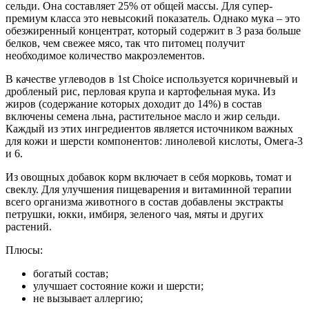
сельди. Она составляет 25% от общей массы. Для супер-
премиум класса это невысокий показатель. Однако мука – это
обезжиренный концентрат, который содержит в 3 раза больше
белков, чем свежее мясо, так что питомец получит
необходимое количество макроэлементов.
В качестве углеводов в 1st Choice используется коричневый и
дробленый рис, перловая крупа и картофельная мука. Из
жиров (содержание которых доходит до 14%) в состав
включены семена льна, растительное масло и жир сельди.
Каждый из этих ингредиентов является источником важных
для кожи и шерсти компонентов: линолевой кислоты, Омега-3
и 6.
Из овощных добавок корм включает в себя морковь, томат и
свеклу. Для улучшения пищеварения и витаминной терапии
всего организма животного в состав добавлены экстракты
петрушки, юкки, имбиря, зеленого чая, мяты и других
растений.
Плюсы:
богатый состав;
улучшает состояние кожи и шерсти;
не вызывает аллергию;