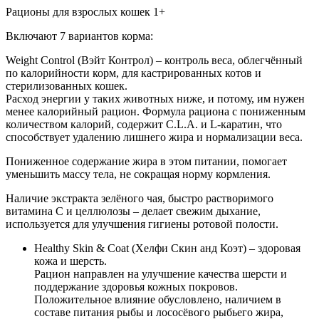
Рационы для взрослых кошек 1+
Включают 7 вариантов корма:
Weight Control (Вэйт Контрол) – контроль веса, облегчённый
по калорийности корм, для кастрированных котов и
стерилизованных кошек.
Расход энергии у таких животных ниже, и потому, им нужен
менее калорийный рацион. Формула рациона с пониженным
количеством калорий, содержит C.L.A. и L-каратин, что
способствует удалению лишнего жира и нормализации веса.
Пониженное содержание жира в этом питании, помогает
уменьшить массу тела, не сокращая норму кормления.
Наличие экстракта зелёного чая, быстро растворимого
витамина C и целлюлозы – делает свежим дыхание,
используется для улучшения гигиены ротовой полости.
Healthy Skin & Coat (Хелфи Скин анд Коэт) – здоровая
кожа и шерсть.
Рацион направлен на улучшение качества шерсти и
поддержание здоровья кожных покровов.
Положительное влияние обусловлено, наличием в
составе питания рыбы и лососёвого рыбьего жира,