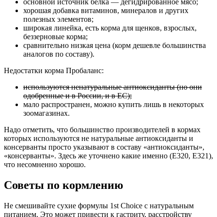
основной источник белка — дегидрированное мясо;
хорошая добавка витаминов, минералов и других
полезных элементов;
широкая линейка, есть корма для щенков, взрослых,
беззерновые корма;
сравнительно низкая цена (корм дешевле большинства
аналогов по составу).
Недостатки корма Пробаланс:
используются ненатуральные антиоксиданты (но они
одобренные и в России, и в ЕС);
мало распространен, можно купить лишь в некоторых
зоомагазинах.
Надо отметить, что большинство производителей в кормах
которых используются не натуральные антиоксиданты и
консерванты просто указывают в составу «антиоксиданты»,
«консерванты». Здесь же уточнено какие именно (E320, E321),
что несомненно хорошо.
Советы по кормлению
Не смешивайте сухие формулы 1st Choice с натуральным
питанием. Это может привести к гастриту, расстройству