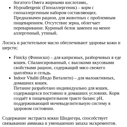
богатого Омега жирными кислотами,.
Hypoallergenic (Гипоаллергеник) – корм с
гипоаллергенным набором составляющих.
Предназначен рацион, для животных с проблемным
пищеварением. Отсутствие зерна, облегчает
переваривание. Куриный белок заменен на менее
аллергенный, утиный.
Лосось и растительное масло обеспечивают здоровье кожи и
шерсти;
Finicky (Финиски) – для капризных, разборчивых в еде
кошек. Сбалансированный, с высокими вкусовыми
свойствами рацион, содержащий мясо свежего
цыплёнка и сельдь.
Indoor Vitaliti (Индо Виталити) – для малоактивных,
домашних кошек.
Питание разработано индивидуально для кошек,
содержащихся постоянно в домашних условиях. Корм
создаёт в пищеварительном тракте баланс pH,
поддерживающий мочевыделительную систему в
здоровом состоянии.
Содержание экстракта кокки Шидигера, способствует
связыванию аммиака и уменьшению запаха экскрементов.