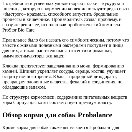
Потребности в углеводах удовлетворяют злаки – кукуруза и
пшеница, которую в кормлении кошек используют редко из-за
«быстрого» крахмала, способного запустить бродильные
процессы в кишечнике. Производитель создал проблему, и
сразу же решил ее, использовав пробиотический комплекс
ProStor Bio Care.
Правильнее было бы назвать его симбиотическим, потому что
вместе с живыми полезными бактериями поступает и пища
для них, а также растительные антисептики ромашки,
иммуностимуляторы эхинацеи.
Клюква препятствует защелачиванию мочи, формированию
камней. Шпинат укрепляет сосуды, сердце, костяк, улучшает
остроту ночного зрения. Юкка – природный дезодорант,
превращает зловонные вещества фекалий в соединения, не
обладающие запахом.
По структуре кормосмеси, содержанию питательных веществ
корм Сириус для котят соответствует премиум-классу.
Обзор корма для собак Probalance
Кроме корма для собак также выпускается Пробаланс для