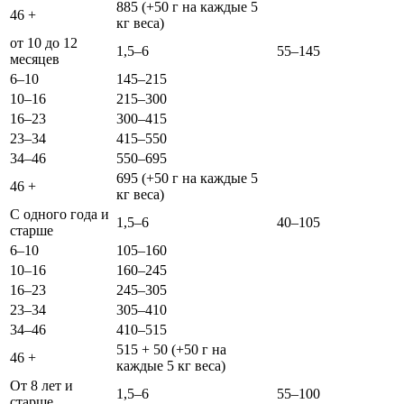
885 (+50 г на каждые 5
46 +
кг веса)
от 10 до 12
1,5–6
55–145
месяцев
6–10
145–215
10–16
215–300
16–23
300–415
23–34
415–550
34–46
550–695
695 (+50 г на каждые 5
46 +
кг веса)
С одного года и
1,5–6
40–105
старше
6–10
105–160
10–16
160–245
16–23
245–305
23–34
305–410
34–46
410–515
515 + 50 (+50 г на
46 +
каждые 5 кг веса)
От 8 лет и
1,5–6
55–100
старше