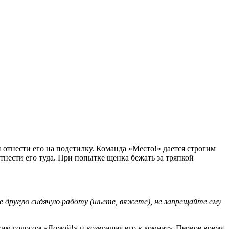
 отнести его на подстилку. Команда «Место!» дается строгим
тнести его туда. При попытке щенка бежать за тряпкой
е другую сидячую работу (шьете, вяжете), не запрещайте ему
гим голосом «Домой!» и возвращая его в комнату. Первое время