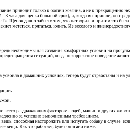
зание приводит только к боязни хозяина, а не к прекращению не
2—3 часа для щенка большой срок), и, когда вы пришли, он с рад
лал?». Щенок давно забыл о том, что натворил, и притом это был
чнет метаться, прятаться, юлить. Из веселого и жизнерадостног
ередь необходимы для создания комфортных условий на прогулке
я предотвращения ситуаций, когда некорректное поведение живо
а усвоила в домашних условиях, теперь будут отработаны и на у
дации:
чужой.
ьше всего раздражающих факторов: людей, машин и других живот
емедленно за успешно выполненным требованием.
вещь, способная насторожить или испугать собаку в случае, ес
е вещи. Как это работает, будет описано ниже.