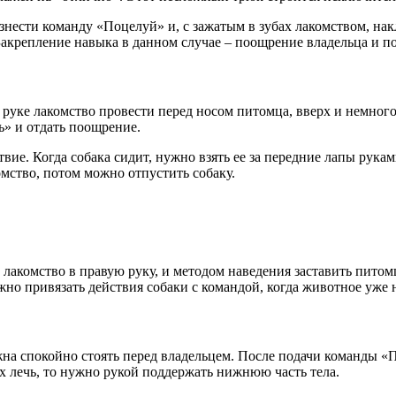
знести команду «Поцелуй» и, с зажатым в зубах лакомством, на
 Закрепление навыка в данном случае – поощрение владельца и п
уке лакомство провести перед носом питомца, вверх и немного н
ь» и отдать поощрение.
ие. Когда собака сидит, нужно взять ее за передние лапы рукам
мство, потом можно отпустить собаку.
акомство в правую руку, и методом наведения заставить питомца
но привязать действия собаки с командой, когда животное уже н
а спокойно стоять перед владельцем. После подачи команды «П
х лечь, то нужно рукой поддержать нижнюю часть тела.