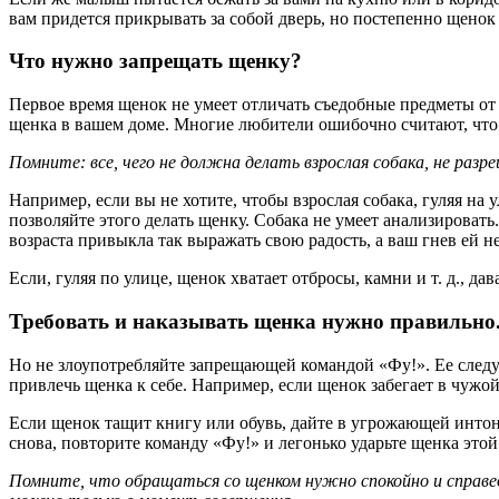
вам придется прикрывать за собой дверь, но постепенно щенок 
Что нужно запрещать щенку?
Первое время щенок не умеет отличать съедобные предметы от
щенка в вашем доме. Многие любители ошибочно считают, что по
Помните: все, чего не должна делать взрослая собака, не разр
Например, если вы не хотите, чтобы взрослая собака, гуляя на 
позволяйте этого делать щенку. Собака не умеет анализировать
возраста привыкла так выражать свою радость, а ваш гнев ей н
Если, гуляя по улице, щенок хватает отбросы, камни и т. д., да
Требовать и наказывать щенка нужно правильно
Но не злоупотребляйте запрещающей командой «Фу!». Ее следуе
привлечь щенка к себе. Например, если щенок забегает в чужой 
Если щенок тащит книгу или обувь, дайте в угрожающей интона
снова, повторите команду «Фу!» и легонько ударьте щенка это
Помните, что обращаться со щенком нужно спокойно и справед