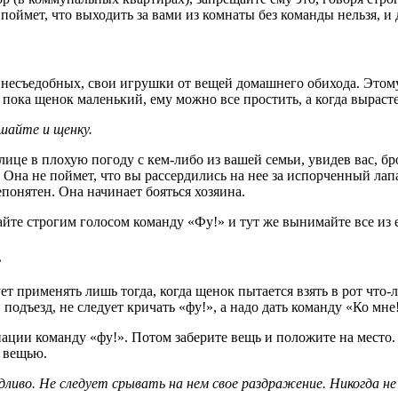
поймет, что выходить за вами из комнаты без команды нельзя, и
 несъедобных, свои игрушки от вещей домашнего обихода. Этом
ка щенок маленький, ему можно все простить, а когда вырастет, 
ешайте и щенку.
улице в плохую погоду с кем-либо из вашей семьи, увидев вас, бро
. Она не поймет, что вы рассердились на нее за испорченный лап
епонятен. Она начинает бояться хозяина.
вайте строгим голосом команду «Фу!» и тут же вынимайте все из е
.
т применять лишь тогда, когда щенок пытается взять в рот что-
подъезд, не следует кричать «фу!», а надо дать команду «Ко мне!
ции команду «фу!». Потом заберите вещь и положите на место. 
й вещью.
ливо. Не следует срывать на нем свое раздражение. Никогда н