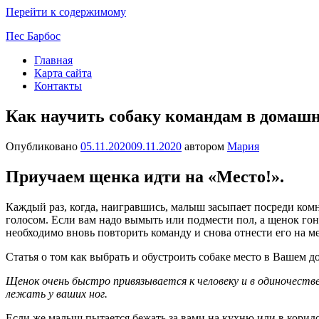
Перейти к содержимому
Пес Барбос
Главная
Карта сайта
Контакты
Как научить собаку командам в домашн
Опубликовано
05.11.2020
09.11.2020
автором
Мария
Приучаем щенка идти на «Место!».
Каждый раз, когда, наигравшись, малыш засыпает посреди комн
голосом. Если вам надо вымыть или подмести пол, а щенок гоня
необходимо вновь повторить команду и снова отнести его на ме
Статья о том как выбрать и обустроить собаке место в Вашем д
Щенок очень быстро привязывается к человеку и в одиночеств
лежать у ваших ног.
Если же малыш пытается бежать за вами на кухню или в коридо