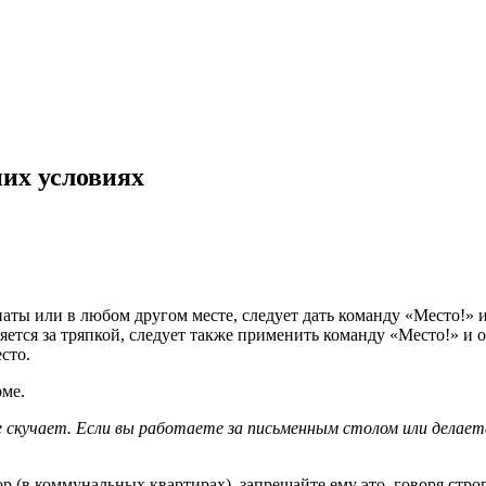
их условиях
аты или в любом другом месте, следует дать команду «Место!» и
ется за тряпкой, следует также применить команду «Место!» и о
сто.
оме.
е скучает. Если вы работаете за письменным столом или делает
р (в коммунальных квартирах), запрещайте ему это, говоря стро