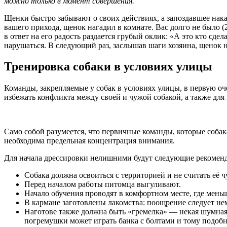
можно только в момент совершения.
Щенки быстро забывают о своих действиях, а запоздавшее нака
вашего прихода, щенок нагадил в комнате. Вас долго не было (
в ответ на его радость раздается грубый оклик: «А это кто сде
нарушаться. В следующий раз, заслышав шаги хозяина, щенок на
Тренировка собаки в условиях улицы
Команды, закрепляемые у собак в условиях улицы, в первую оч
избежать конфликта между своей и чужой собакой, а также дл
Само собой разумеется, что первичные команды, которые собак
необходима предельная концентрация внимания.
Для начала дрессировки нелишними будут следующие рекомен
Собака должна освоиться с территорией и не считать её 
Перед началом работы питомца выгуливают.
Начало обучения проводят в комфортном месте, где мен
В кармане заготовлены лакомства: поощрение следует н
Наготове также должна быть «гремелка» — некая шумная 
погремушки может играть банка с болтами и тому подобны