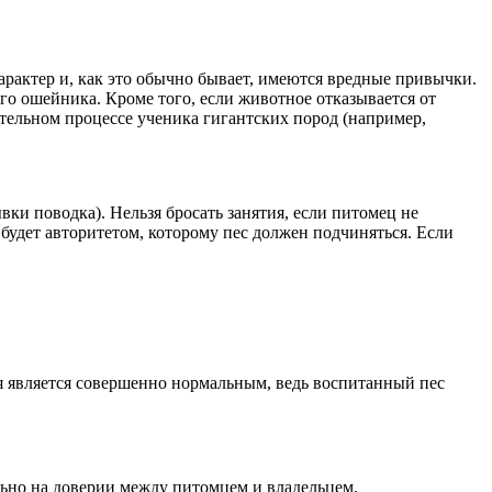
характер и, как это обычно бывает, имеются вредные привычки.
о ошейника. Кроме того, если животное отказывается от
тельном процессе ученика гигантских пород (например,
вки поводка). Нельзя бросать занятия, если питомец не
 будет авторитетом, которому пес должен подчиняться. Если
я является совершенно нормальным, ведь воспитанный пес
льно на доверии между питомцем и владельцем.