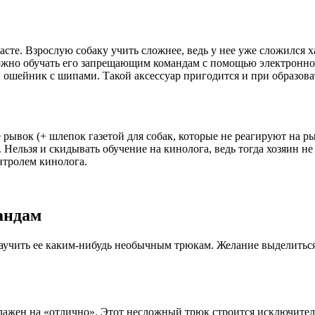
асте. Взрослую собаку учить сложнее, ведь у нее уже сложился 
ожно обучать его запрещающим командам с помощью электронног
 ошейник с шипами. Такой аксессуар пригодится и при образова
 рывок (+ шлепок газетой для собак, которые не реагируют на ры
Нельзя и скидывать обучение на кинолога, ведь тогда хозяин не
нтролем кинолога.
андам
научить ее каким-нибудь необычным трюкам. Желание выделитьс
алажен на «отлично». Этот несложный трюк строится исключите