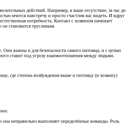
желательных действий. Например, в ваше отсутствие, за час до
остью мчится навстречу и просто счастлив вас видеть. И вдруг
а естественная потребность. Контакт с хозяином начинает
о он становится трусливым.
. Они важны и для безопасности самого питомца, и с целью
тного ставит под угрозу взаимоотношения между людьми.
лице, где степень возбуждения выше и питомцу (и хозяину)
ных.
ли она неправильно выполняет определённые команды. Роль